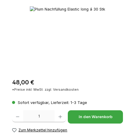
Bildergalerie überspringen
Regulärer Preis:
48,00 €
*Preise inkl. MwSt. zzgl. Versandkosten
Sofort verfügbar, Lieferzeit: 1-3 Tage
Produkt Anzahl: Gib den gewünschten Wert ein oder benutze die Schaltfl
In den Warenkorb
Zum Merkzettel hinzufügen