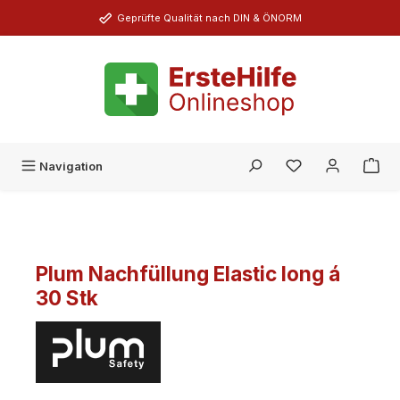
Zum Hauptinhalt springen
Geprüfte Qualität nach DIN & ÖNORM
Du hast 0 Produk
Navigation
Plum Nachfüllung Elastic long á
30 Stk