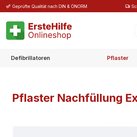
Geprüfte Qualität nach DIN & ÖNORM
Sc
m Hauptinhalt springen
Zur Suche springen
Zur Hauptnavigation springen
Defibrillatoren
Pflaster
Pflaster Nachfüllung Ex
Bildergalerie überspringen