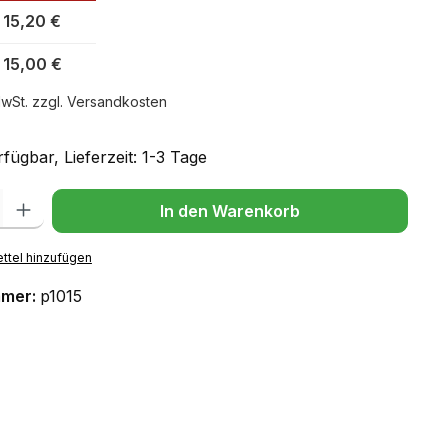
15,20 €
15,00 €
MwSt. zzgl. Versandkosten
fügbar, Lieferzeit: 1-3 Tage
l: Gib den gewünschten Wert ein oder benutze die Schaltflächen um
In den Warenkorb
ttel hinzufügen
mmer:
p1015