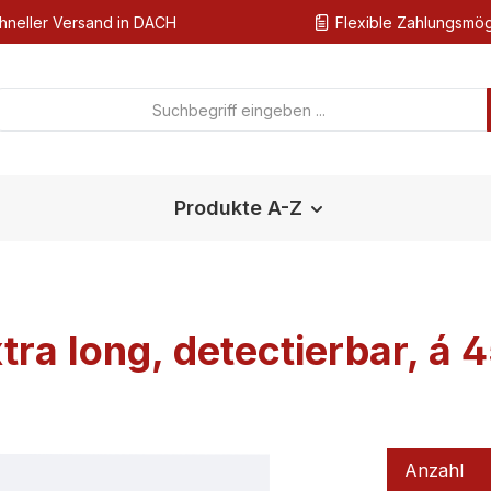
hneller Versand in DACH
Flexible Zahlungsmög
Produkte A-Z
tra long, detectierbar, á 
Anzahl