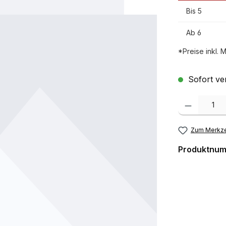
Bis
5
Ab
6
*Preise inkl. 
Sofort ver
Produkt Anzah
Zum Merkze
Produktnu