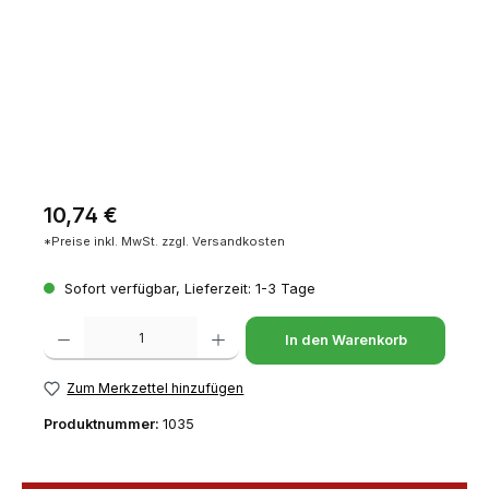
Regulärer Preis:
10,74 €
*Preise inkl. MwSt. zzgl. Versandkosten
Sofort verfügbar, Lieferzeit: 1-3 Tage
Produkt Anzahl: Gib den gewünschten Wert ein oder benutze die Schaltfl
In den Warenkorb
Zum Merkzettel hinzufügen
Produktnummer:
1035