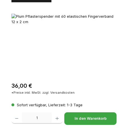
Bildergalerie überspringen
Regulärer Preis:
36,00 €
*Preise inkl. MwSt. zzgl. Versandkosten
Sofort verfügbar, Lieferzeit: 1-3 Tage
Produkt Anzahl: Gib den gewünschten Wert ein oder benutze die Schaltfl
In den Warenkorb