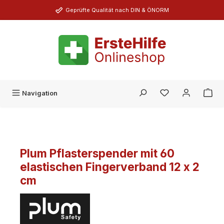
Zum Hauptinhalt springen
Geprüfte Qualität nach DIN & ÖNORM
Du hast 0 Produk
Navigation
Plum Pflasterspender mit 60
elastischen Fingerverband 12 x 2
cm