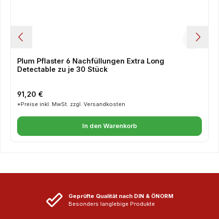
Plum Pflaster 6 Nachfüllungen Extra Long
Detectable zu je 30 Stück
Regulärer Preis:
91,20 €
*Preise inkl. MwSt. zzgl. Versandkosten
In den Warenkorb
Geprüfte Qualität nach DIN & ÖNORM
Besonders langlebige Produkte