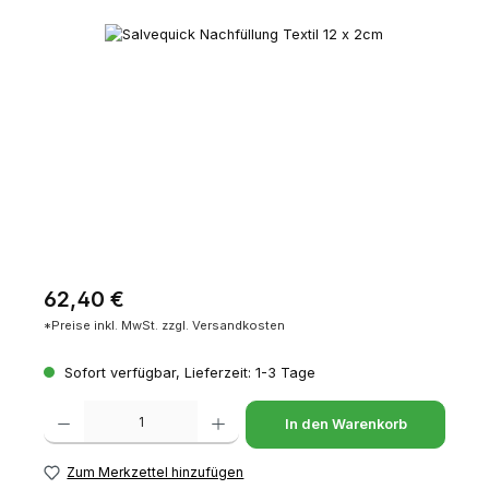
Bildergalerie überspringen
Regulärer Preis:
62,40 €
*Preise inkl. MwSt. zzgl. Versandkosten
Sofort verfügbar, Lieferzeit: 1-3 Tage
Produkt Anzahl: Gib den gewünschten Wert ein oder benutze die Schaltfl
In den Warenkorb
Zum Merkzettel hinzufügen