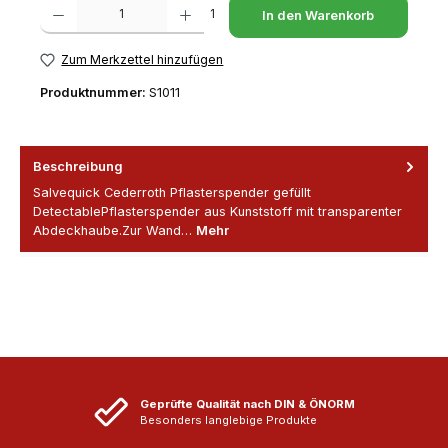
Produkt Anzahl: Gib den gewünschten Wert ein oder benutze die Schaltfl
1
In den Warenkorb
Zum Merkzettel hinzufügen
Produktnummer:
S1011
Beschreibung
Salvequick Cederroth Pflasterspender gefüllt
DetectablePflasterspender aus Kunststoff mit transparenter
Abdeckhaube.Zur Wand…
Mehr
Geprüfte Qualität nach DIN & ÖNORM
Besonders langlebige Produkte