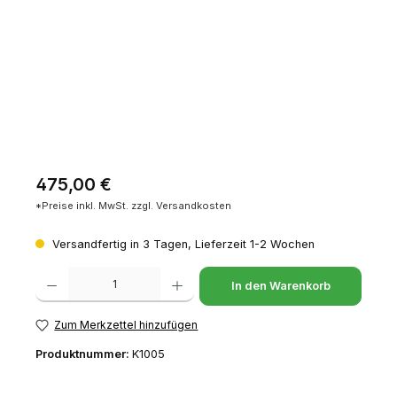
Regulärer Preis:
475,00 €
*Preise inkl. MwSt. zzgl. Versandkosten
Versandfertig in 3 Tagen, Lieferzeit 1-2 Wochen
Produkt Anzahl: Gib den gewünschten Wert ein oder benutze die Schaltfl
In den Warenkorb
Zum Merkzettel hinzufügen
Produktnummer:
K1005