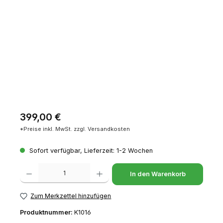
Regulärer Preis:
399,00 €
*Preise inkl. MwSt. zzgl. Versandkosten
Sofort verfügbar, Lieferzeit: 1-2 Wochen
Produkt Anzahl: Gib den gewünschten Wert ein oder benutze die Schaltfl
In den Warenkorb
Zum Merkzettel hinzufügen
Produktnummer:
K1016