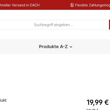
hneller Versand in DACH
Flexible Zahlungsmög
Produkte A-Z
Regulärer Pr
19,99 €