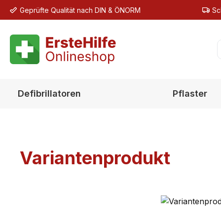
Geprüfte Qualität nach DIN & ÖNORM
Sc
m Hauptinhalt springen
Zur Suche springen
Zur Hauptnavigation springen
Defibrillatoren
Pflaster
Variantenprodukt
Bildergalerie überspringen