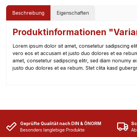
Beschreibung
Eigenschaften
Produktinformationen "Vari
Lorem ipsum dolor sit amet, consetetur sadipscing el
vero eos et accusam et justo duo dolores et ea rebum
amet, consetetur sadipscing elitr, sed diam nonumy e
justo duo dolores et ea rebum. Stet clita kasd guberg
Geprüfte Qualität nach DIN & ÖNORM
Sc
Besonders langlebige Produkte
Ab