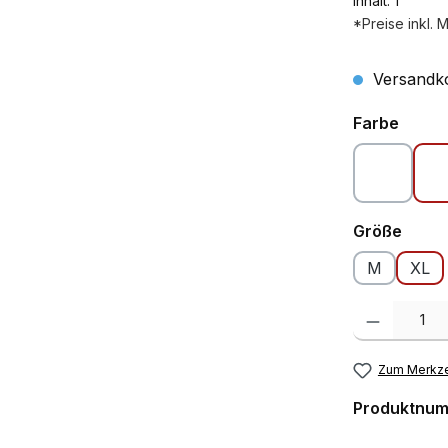
Inhalt:
1
*Preise inkl. 
Versandko
auswä
Farbe
Blau
ausw
Größe
M
XL
Produkt Anzah
Zum Merkze
Produktnu