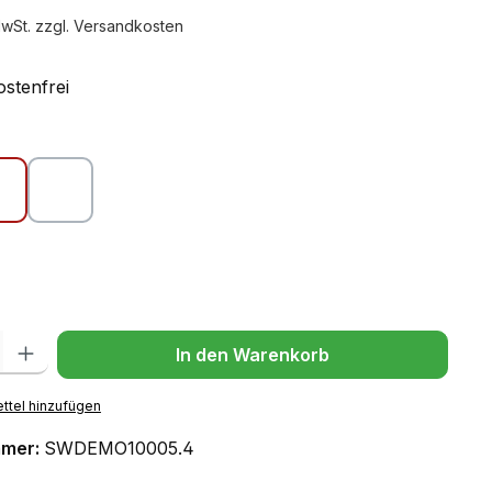
MwSt. zzgl. Versandkosten
stenfrei
hlen
Rot
Weiß
ählen
l: Gib den gewünschten Wert ein oder benutze die Schaltflächen um
In den Warenkorb
ttel hinzufügen
mmer:
SWDEMO10005.4