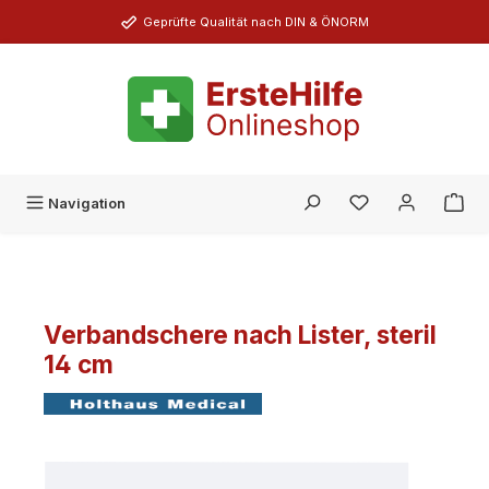
Zum Hauptinhalt springen
Geprüfte Qualität nach DIN & ÖNORM
Du hast 0 Produk
Navigation
Verbandschere nach Lister, steril
14 cm
Bildergalerie überspringen