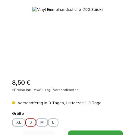
Bildergalerie überspringen
Regulärer Preis:
8,50 €
*Preise inkl. MwSt. zzgl. Versandkosten
Versandfertig in 3 Tagen, Lieferzeit 1-3 Tage
auswählen
Größe
XL
S
M
L
Produkt Anzahl: Gib den gewünschten Wert ein oder benutze die Schaltfl