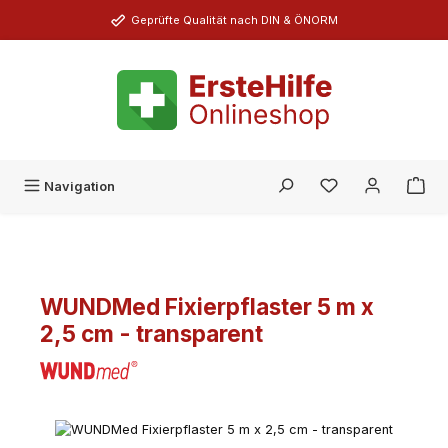
Zum Hauptinhalt springen
Geprüfte Qualität nach DIN & ÖNORM
Du hast 0 Produk
Navigation
WUNDMed Fixierpflaster 5 m x
2,5 cm - transparent
Bildergalerie überspringen