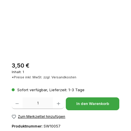
Regulärer Preis:
3,50 €
Inhalt:
1
*Preise inkl. MwSt. zzgl. Versandkosten
Sofort verfügbar, Lieferzeit: 1-3 Tage
Produkt Anzahl: Gib den gewünschten Wert ein oder benutze die Schaltfl
In den Warenkorb
Zum Merkzettel hinzufügen
Produktnummer:
SW10057