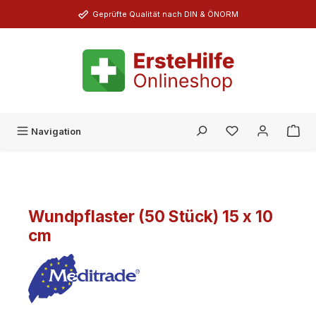
Zum Hauptinhalt springen
Geprüfte Qualität nach DIN & ÖNORM
Du hast 0 Produk
Navigation
Wundpflaster (50 Stück) 15 x 10
cm