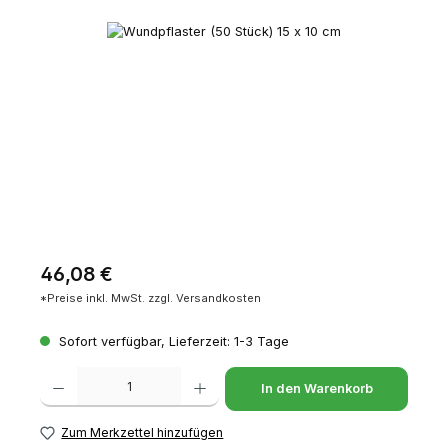
Bildergalerie überspringen
Regulärer Preis:
46,08 €
*Preise inkl. MwSt. zzgl. Versandkosten
Sofort verfügbar, Lieferzeit: 1-3 Tage
Produkt Anzahl: Gib den gewünschten Wert ein oder benutze die Schaltfl
In den Warenkorb
Zum Merkzettel hinzufügen