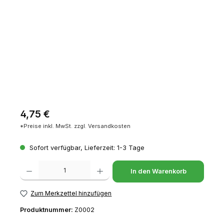
Regulärer Preis:
4,75 €
*Preise inkl. MwSt. zzgl. Versandkosten
Sofort verfügbar, Lieferzeit: 1-3 Tage
Produkt Anzahl: Gib den gewünschten Wert ein oder benutze die Schaltfl
In den Warenkorb
Zum Merkzettel hinzufügen
Produktnummer:
Z0002