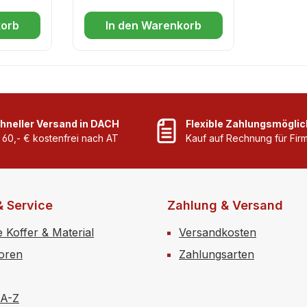
ür
Schäden am Auge zu
 und für
verhindern. Mit der 0,9 %
korb
In den Warenkorb
te
Natriumchloridlösung
können Fremdkörper wie
rmter
Staub, Schmutz, Splitter
isierte
o.ä. ausgespült werden.
Der ergonomische
,9%),
Augenaufsatz hilft durch
hneller Versand in DACH
Flexible Zahlungsmöglic
uten,
einen gezielten Spülstrom
 60,- € kostenfrei nach AT
Kauf auf Rechnung für Fi
atur:
das Sehorgan effektiv zu
asche =
spülen. Sehr einfache
Anwendung; lässt sich mit
einem einzigen Handgriff
& Service
Zahlung & Versand
rasch öffnen.Bei kleineren
e Koffer & Material
Versandkosten
Unfällen können von
unten nach oben mit
toren
Zahlungsarten
Spülstössen (min. 2
Minuten) die Augen
 A-Z
ausgespült werden. Bei