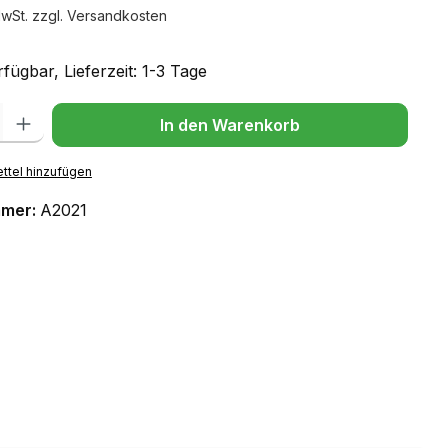
MwSt. zzgl. Versandkosten
fügbar, Lieferzeit: 1-3 Tage
l: Gib den gewünschten Wert ein oder benutze die Schaltflächen um
In den Warenkorb
ttel hinzufügen
mmer:
A2021