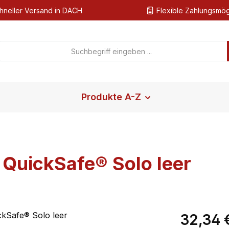
hneller Versand in DACH
Flexible Zahlungsmög
Produkte A-Z
 QuickSafe® Solo leer
Regulärer Pr
32,34 