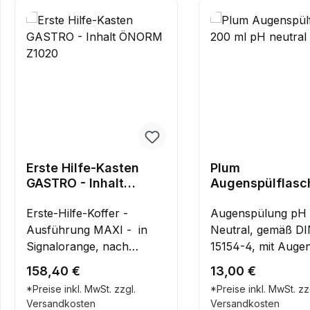
Produktgalerie überspringen
Erste Hilfe-Kasten
Plum
GASTRO - Inhalt
Augenspülflasc
ÖNORM Z1020
ml pH neutral
Erste-Hilfe-Koffer -
Augenspülung pH
Ausführung MAXI - in
Neutral, gemäß D
Signalorange, nach
15154-4, mit Auge
aktueller ÖNORM Z
für ein Auge, bei 
Regulärer Preis:
Regulärer Preis:
158,40 €
13,00 €
1020:2025Speziell für die
mit Säuren und Alka
*Preise inkl. MwSt. zzgl.
*Preise inkl. MwSt. zz
GastronomieZusätzlicher
Notfall- und
Versandkosten
Versandkosten