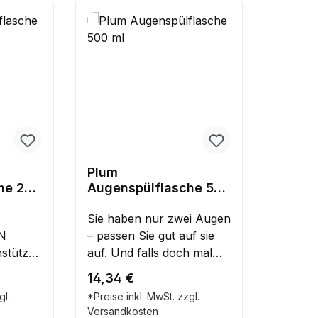
Plum
he 200
Augenspülflasche 500
ml
Sie haben nur zwei Augen
IN
– passen Sie gut auf sie
nstütze
auf. Und falls doch mal
Unfällen
etwas schief geht, können
Regulärer Preis:
14,34 €
li, für
Plum Augenspülungen
gl.
*Preise inkl. MwSt. zzgl.
dabei helfen, ernsthafte
Versandkosten