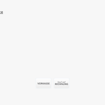
Gefahr von ernsthaften
Verletzungen, Augen bis
ce
zum Eintreffen des Arztes
von oben nach unten und
während des Transportes
weiter
spülen.SpezifikationenPlu
m Augenspülflasche 500
ml 0,9 %
Natriumchloridlösung
(Kochsalzlösung), steril
mit ergonomischen
Augenschalen nur zum
einmaligen Gebrauch
gedacht ungeöffnet 3
Jahre haltbar gemäß DIN
Vorauszahlung (Überweisung)
Auf Rechnung
EN 15154-4Auch als
Wandbox im Set
erhältlich: Die Plum