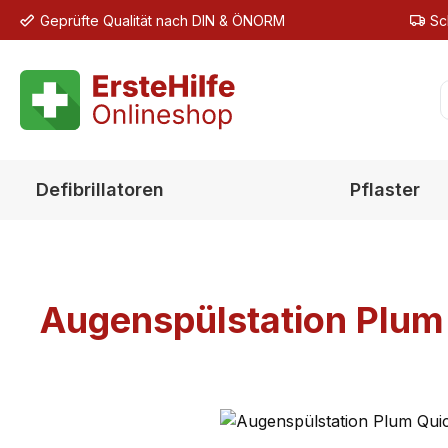
Geprüfte Qualität nach DIN & ÖNORM
Sc
m Hauptinhalt springen
Zur Suche springen
Zur Hauptnavigation springen
Defibrillatoren
Pflaster
Augenspülstation Plum
Bildergalerie überspringen