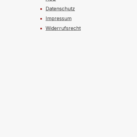
rletzte Person den
Datenschutz
 mit einer Hand
Impressum
anlegen kann.
Widerrufsrecht