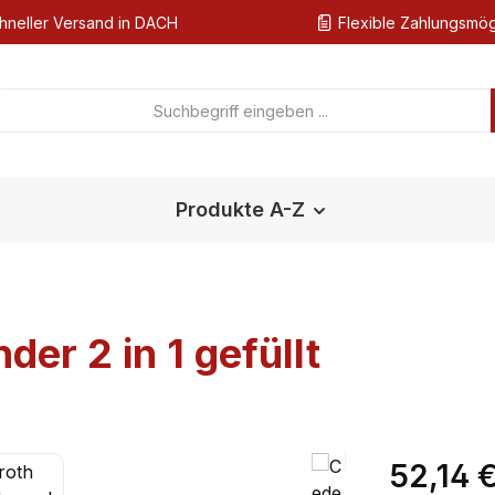
hneller Versand in DACH
Flexible Zahlungsmög
Produkte A-Z
er 2 in 1 gefüllt
Regulärer Pr
52,14 