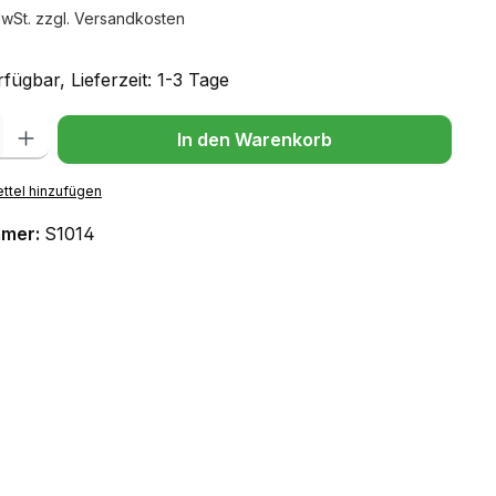
MwSt. zzgl. Versandkosten
fügbar, Lieferzeit: 1-3 Tage
l: Gib den gewünschten Wert ein oder benutze die Schaltflächen um
In den Warenkorb
ttel hinzufügen
mmer:
S1014