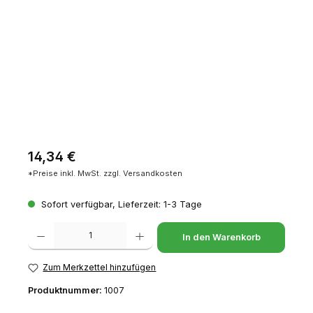
Regulärer Preis:
14,34 €
*Preise inkl. MwSt. zzgl. Versandkosten
Sofort verfügbar, Lieferzeit: 1-3 Tage
Produkt Anzahl: Gib den gewünschten Wert ein oder benutze die Schaltfl
In den Warenkorb
Zum Merkzettel hinzufügen
Produktnummer:
1007