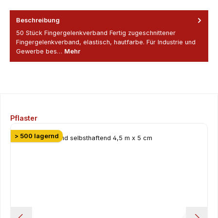
Beschreibung
50 Stück Fingergelenkverband Fertig zugeschnittener
Fingergelenkverband, elastisch, hautfarbe. Für Industrie und
Gewerbe bes…
Mehr
Produktgalerie überspringen
Pflaster
> 500 lagernd