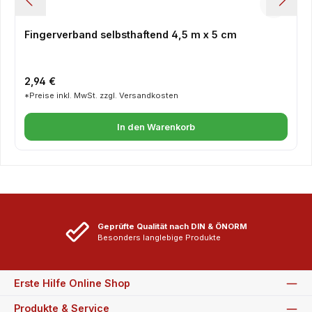
Fingerverband selbsthaftend 4,5 m x 5 cm
Regulärer Preis:
2,94 €
*Preise inkl. MwSt. zzgl. Versandkosten
In den Warenkorb
Geprüfte Qualität nach DIN & ÖNORM
Besonders langlebige Produkte
Erste Hilfe Online Shop
Produkte & Service