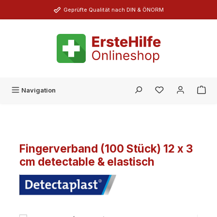
Zum Hauptinhalt springen
Geprüfte Qualität nach DIN & ÖNORM
Du hast 0 Produk
Navigation
Fingerverband (100 Stück) 12 x 3
cm detectable & elastisch