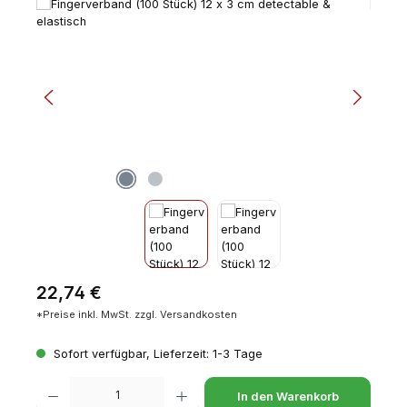
Bildergalerie überspringen
Regulärer Preis:
22,74 €
*Preise inkl. MwSt. zzgl. Versandkosten
Sofort verfügbar, Lieferzeit: 1-3 Tage
Produkt Anzahl: Gib den gewünschten Wert ein oder benutze die Schaltfl
In den Warenkorb