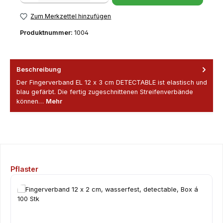
Zum Merkzettel hinzufügen
Produktnummer:
1004
Beschreibung
Der Fingerverband EL 12 x 3 cm DETECTABLE ist elastisch und
blau gefärbt. Die fertig zugeschnittenen Streifenverbände
können…
Mehr
Produktgalerie überspringen
Pflaster