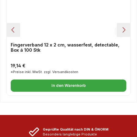
Fingerverband 12 x 2 cm, wasserfest, detectable,
Box á 100 Stk
Regulärer Preis:
19,14 €
*Preise inkl. MwSt. zzgl. Versandkosten
In den Warenkorb
Geprüfte Qualität nach DIN & ÖNORM
Besonders langlebige Produkte