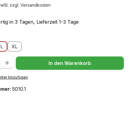
MwSt. zzgl. Versandkosten
tig in 3 Tagen, Lieferzeit 1-3 Tage
ählen
L
XL
l: Gib den gewünschten Wert ein oder benutze die Schaltflächen um
In den Warenkorb
ttel hinzufügen
mmer:
5010.1