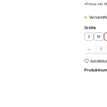
*Preise inkl. 
Versandfer
ausw
Größe
S
M
Produkt Anzah
Zum Merkze
Produktnu