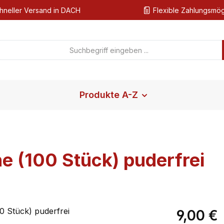
hneller Versand in DACH
Flexible Zahlungsmög
Produkte A-Z
e (100 Stück) puderfrei
Regulärer Pr
9,00 €