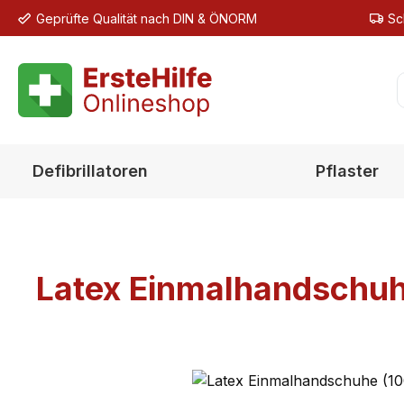
Geprüfte Qualität nach DIN & ÖNORM
Sc
m Hauptinhalt springen
Zur Suche springen
Zur Hauptnavigation springen
Defibrillatoren
Pflaster
Latex Einmalhandschuh
Bildergalerie überspringen