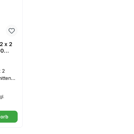
2 x 2
00
x 2
ittener
strie
gl.
ens
korb