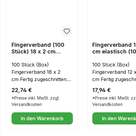
Fingerverband (100
Fingerverband 1
Stück) 18 x 2 cm
cm elastisch (1
elastisch
Stück)
100 Stück (Box)
100 Stück (Box)
Fingerverband 18 x 2
Fingerverband 12 
cm Fertig zugeschnittener
cm Fertig zugeschn
Streifenverband,
Streifenverband,
Regulärer Preis:
Regulärer Preis:
22,74 €
17,94 €
elastisch, hautfarbe, Für
WasserfestFür Indu
*Preise inkl. MwSt. zzgl.
*Preise inkl. MwSt. zz
Industrie und Gewerbe
und Gewerbe best
Versandkosten
Versandkosten
bestens geeignet
geeignet
In den Warenkorb
In den Waren