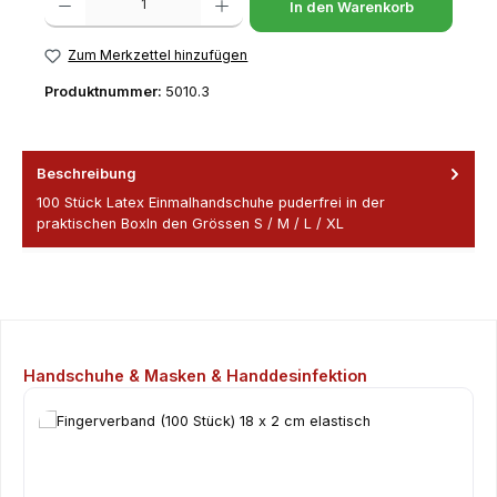
In den Warenkorb
Zum Merkzettel hinzufügen
Produktnummer:
5010.3
Beschreibung
100 Stück Latex Einmalhandschuhe puderfrei in der
praktischen BoxIn den Grössen S / M / L / XL
Produktgalerie überspringen
Handschuhe & Masken & Handdesinfektion