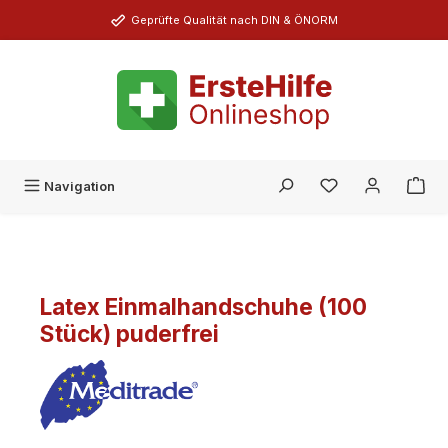
Zum Hauptinhalt springen
Geprüfte Qualität nach DIN & ÖNORM
Du hast 0 Produk
Navigation
Latex Einmalhandschuhe (100
Stück) puderfrei