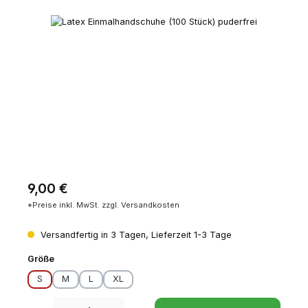
Bildergalerie überspringen
Regulärer Preis:
9,00 €
*Preise inkl. MwSt. zzgl. Versandkosten
Versandfertig in 3 Tagen, Lieferzeit 1-3 Tage
auswählen
Größe
S
M
L
XL
Produkt Anzahl: Gib den gewünschten Wert ein oder benutze die Schaltfl