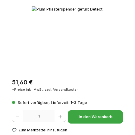
Bildergalerie überspringen
Regulärer Preis:
51,60 €
*Preise inkl. MwSt. zzgl. Versandkosten
Sofort verfügbar, Lieferzeit: 1-3 Tage
Produkt Anzahl: Gib den gewünschten Wert ein oder benutze die Schaltfl
In den Warenkorb
Zum Merkzettel hinzufügen