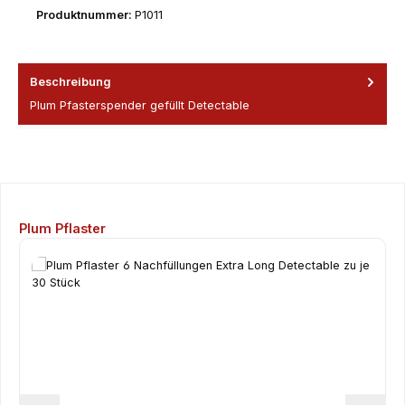
Produktnummer:
P1011
Beschreibung
Plum Pfasterspender gefüllt Detectable
Produktgalerie überspringen
Plum Pflaster