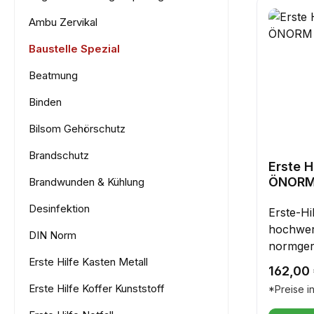
Ambu Zervikal
Baustelle Spezial
Beatmung
Binden
Bilsom Gehörschutz
Brandschutz
Erste H
ÖNORM
Brandwunden & Kühlung
Desinfektion
Erste-Hi
hochwer
DIN Norm
normge
Erste Hilfe Kasten Metall
1020:202
Reguläre
162,00
robust, 
Erste Hilfe Koffer Kunststoff
*Preise i
zuverläs
Prioritä