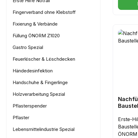
Erste Hilfe Notfall
oder unt
Fingerverband ohne Klebstoff
hochwert
aus Meta
Fixierung & Verbände
vorberei
Füllung ÖNORM Z1020
gefertig
ideal fü
Gastro Spezial
Sicher v
umlaufe
Feuerlöscher & Löschdecken
schützt 
Händedesinfektion
Staub, 
Feuchtig
Handschuhe & Fingerlinge
Aufbewa
Holzverarbeitung Spezial
Wandhalt
Nachfü
und orde
Bauste
Pflasterspender
Durchdac
Spezial
Pflaster
Arretier
Erste-Hi
Öffnen 
Baustel
Lebensmittelindustrie Spezial
Zukunfts
ÖNORM Z1020: