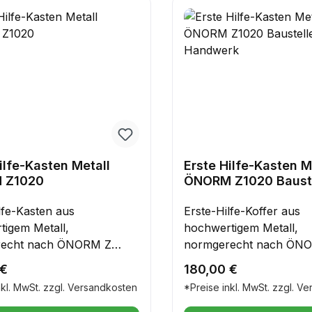
ilfe-Kasten Metall
Erste Hilfe-Kasten M
 Z1020
ÖNORM Z1020 Baustelle und
Handwerk
lfe-Kasten aus
Erste-Hilfe-Koffer aus
tigem Metall,
hochwertigem Metall,
recht nach ÖNORM Z
normgerecht nach ÖN
5Erste-Hilfe-Kasten –
1020:2025Zusätzlicher In
r Preis:
Regulärer Preis:
 €
180,00 €
praktisch &
Packung Fingerverbänd
nkl. MwSt. zzgl. Versandkosten
*Preise inkl. MwSt. zzgl. V
sigSicherheit hat oberste
elastisch, 1 Packung
t – ob im Betrieb, im Büro
Fingerkuppenverbände e