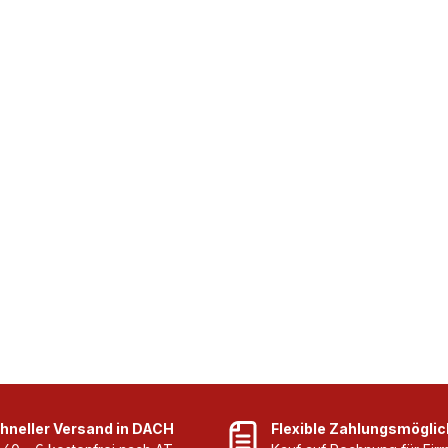
erwendung vorhandener
te
Einsatz im Bau- und
reich Ideal für
en, Werkstätten, Montage-
ksbetriebe Immer
e Einzelteile
odukte mit nahendem
tum können Sie jederzeit
nstig nachbestellen –
über unseren Online-
ung jederzeit vollständig
it. Lieferumfang &
h Komplette
ung für Erste-Hilfe-Koffer
ästen gemäß ÖNORM
net für
hneller Versand in DACH
Flexible Zahlungsmöglic