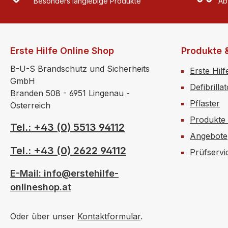
Besonders langlebige Produkte
arbeitsp
Ab
Erste Hi
3 Minuten mö
gemäß Ö
Erste Hilfe Online Shop
Produkte 
Zusätzli
Produkte
B-U-S Brandschutz und Sicherheits
Erste Hilf
Handwerk 1 Pa
GmbH
Defibrilla
Fingerve
Branden 508 - 6951 Lingenau -
1 Packu
Pflaster
Österreich
elastisch 1 Kühlspray 150 ml 
Produkte
schnell
Tel.: +43 (0) 5513 94112
Angebote
Prellun
1 Augens
Tel.: +43 (0) 2622 94112
Prüfservi
den Notf
Partikeleindra
E-Mail: info@erstehilfe-
Norm Dieses Nachfüllset erfüllt
onlineshop.at
die Anf
Z1020:2025. Bitte beach
Oder über unser
Kontaktformular
.
spezifis