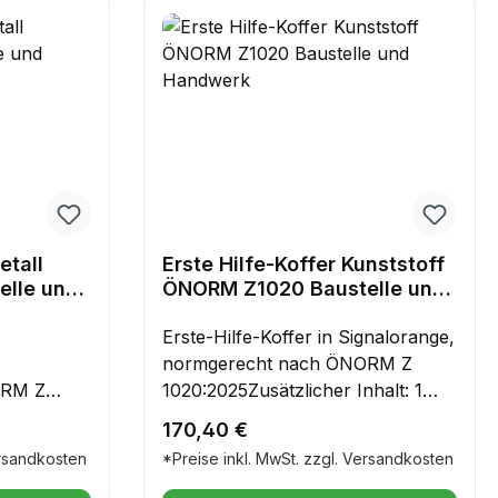
etall
Erste Hilfe-Koffer Kunststoff
ÖNORM Z1020 Baustelle und
Handwerk
Erste-Hilfe-Koffer in Signalorange,
normgerecht nach ÖNORM Z
ORM Z
1020:2025Zusätzlicher Inhalt: 1
halt: 1
Packung Fingerverbände 12x3
Regulärer Preis:
170,40 €
e 12x2
elastisch, 1 Packung
ersandkosten
*Preise inkl. MwSt. zzgl. Versandkosten
Fingerkuppenverbände elastisch, 1
lastisch, 1
Kühlspray 150ml, 1