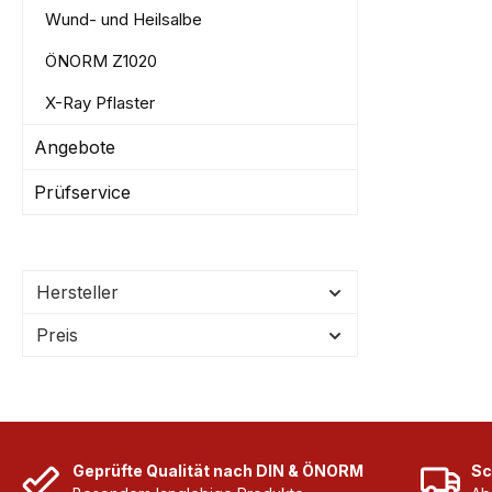
Wund- und Heilsalbe
Weiterv
Behälter Robuste Sterilproduk
ÖNORM Z1020
für den 
Handwerksbe
X-Ray Pflaster
Baustell
Angebote
& Handwer
einsatzbereit Benötigt
Prüfservice
oder Pr
Ablaufda
kostengü
bequem 
Hersteller
Shop. So bleibt Ihre Erste-Hilfe-
Preis
Ausstatt
und einsatzbere
Einsatzbereic
Nachfüll
und -K
Z1020:2025 Geeig
Geprüfte Qualität nach DIN & ÖNORM
Sc