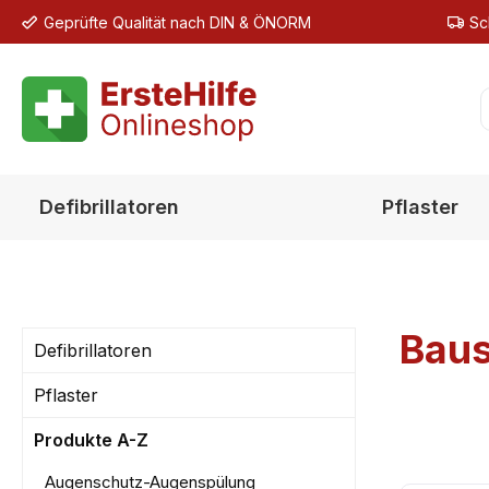
Geprüfte Qualität nach DIN & ÖNORM
Sc
m Hauptinhalt springen
Zur Suche springen
Zur Hauptnavigation springen
Defibrillatoren
Pflaster
Baus
Defibrillatoren
Pflaster
Produkte A-Z
Augenschutz-Augenspülung