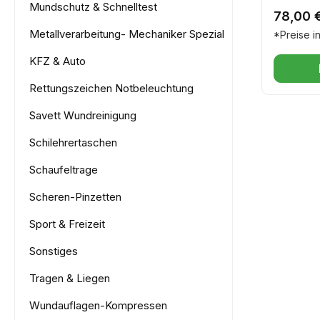
den Anf
Mundschutz & Schnelltest
Arbeitsp
Reguläre
78,00 
ÖNORM 
ausgesta
Metallverarbeitung- Mechaniker Spezial
*Preise i
Plombier
Mit uns
Koffer ve
ÖNORM Z
KFZ & Auto
Sicherhe
Ihre Erste-Hilfe-Koffer und -
Rettungszeichen Notbeleuchtung
die idea
Kästen a
Anwend
Werkstä
Savett Wundreinigung
Handwerks
Schilehrertaschen
vollstä
einfach,
Schaufeltrage
Bestehe
und Stel
Scheren-Pinzetten
wenigen Ha
Sport & Freizeit
vollstän
Ihre Vorteile 100 % 
Sonstiges
gemäß 
Tragen & Liegen
Schnell
bestehen
Wundauflagen-Kompressen
Nachhal