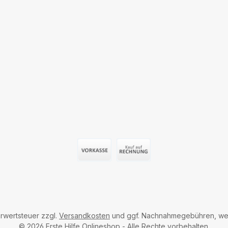
Vorauszahlung (Überweisung)
Auf Rechnung
hrwertsteuer zzgl.
Versandkosten
und ggf. Nachnahmegebühren, wen
© 2026 Erste Hilfe Onlineshop - Alle Rechte vorbehalten.