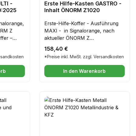
LTI -
Erste Hilfe-Kasten GASTRO -
0:2025
Inhalt ÖNORM Z1020
gnalorange,
Erste-Hilfe-Koffer - Ausführung
ORM Z
MAXI - in Signalorange, nach
ffer –
aktueller ÖNORM Z
1020:2025Speziell für die
Regulärer Preis:
158,40 €
at oberste
GastronomieZusätzlicher Inhalt: 1
ersandkosten
*Preise inkl. MwSt. zzgl. Versandkosten
, im Büro
Packung Fingerverbände 12x2
esem
elastisch, 1 Brandwundengel, 1
orb
In den Warenkorb
e-Koffer
Packung Latex FingerlingeErste-
ABS-
Hilfe-Koffer – robust, praktisch &
ens
zuverlässigSicherheit hat oberste
nglebig –
Priorität – ob im Betrieb, im Büro
herem ABS-
oder unterwegs. Mit diesem
 täglichen
hochwertigen Erste-Hilfe-Koffer
lossen –
aus strapazierfähigem ABS-
ichtung
Kunststoff sind Sie bestens
lässig vor
vorbereitet.✔ Stabil & langlebig –