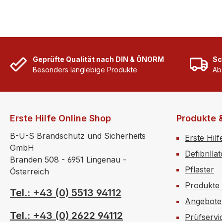
Anwend
geschüt
Geprüfte Qualität nach DIN & ÖNORM
Sc
Besonders langlebige Produkte
Ab
Erste Hilfe Online Shop
Produkte 
B-U-S Brandschutz und Sicherheits
Erste Hilf
GmbH
Defibrilla
Branden 508 - 6951 Lingenau -
Pflaster
Österreich
Produkte
Tel.: +43 (0) 5513 94112
Angebote
Tel.: +43 (0) 2622 94112
Prüfservi