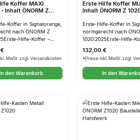
ilfe Koffer MAXI
Erste Hilfe Koffer MU
 - Inhalt ÖNORM Z
Inhalt ÖNORM Z 102
lfe-Koffer in Signalorange,
Erste-Hilfe-Koffer in Si
recht nach ÖNORM Z
normgerecht nach ÖN
5Erste-Hilfe-Koffer –
1020:2025Erste-Hilfe-Ko
praktisch &
robust, praktisch &
r Preis:
Regulärer Preis:
 €
132,00 €
sigSicherheit hat oberste
zuverlässigSicherheit h
nkl. MwSt. zzgl. Versandkosten
*Preise inkl. MwSt. zzgl. V
t – ob im Betrieb, im Büro
Priorität – ob im Betrieb
erwegs. Mit diesem
oder unterwegs. Mit di
In den Warenkorb
In den Warenk
igen Erste-Hilfe-Koffer
hochwertigen Erste-Hilf
apazierfähigem ABS-
aus strapazierfähigem 
ff sind Sie bestens
Kunststoff sind Sie best
tet.✔ Stabil & langlebig –
vorbereitet.✔ Stabil & la
t aus bruchsicherem ABS-
gefertigt aus bruchsic
ff, ideal für den täglichen
Kunststoff, ideal für den
✔ Sicher verschlossen –
Einsatz.✔ Sicher versch
aufende Gummidichtung
die umlaufende Gummid
den Inhalt zuverlässig vor
schützt den Inhalt zuver