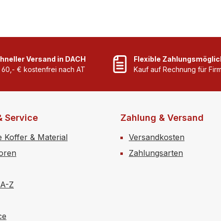
ungen.
ÖNORM Z1020:2025✔
zt
Abnehmbar, Staub-u.
Plombierbar Dieser Erst
Spritzwasser geschützt.
Koffer vereint Funktional
Sicherheit und moderne
die ideale Lösung für Ba
hneller Versand in DACH
Flexible Zahlungsmöglic
und Handwerksbetriebe
 60,- € kostenfrei nach AT
Kauf auf Rechnung für Fi
& Service
Zahlung & Versand
e Koffer & Material
Versandkosten
toren
Zahlungsarten
 A-Z
ce